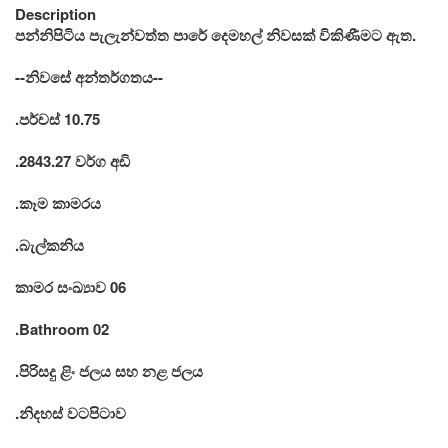
Description
පන්නිපිටිය පැලැන්වත්ත පාරේ දෙමහල් නිවසක් විකිණීමට ඇත.
--නිවසේ අන්තර්ගතය--
.පර්චස් 10.75
.2843.27 වර්ග අඩි
.කෑම කාමරය
.බැල්කනිය
කාමර සංඛ්‍යාව 06
.Bathroom 02
.පිරිසදු ළිං ජලය සහ නළ ජලය
.නිදහස් වටපිටාව