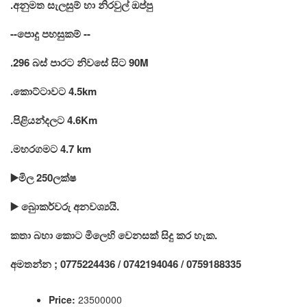
.අනුමත සැලසුම් හා නිරවුල් ඔප්පු
--පොදු පහසුකම් --
.296 බස් පාරට නිවසේ සිට 90M
.කොට්ටාවට 4.5km
.පිළියන්දලට 4.6Km
.මහරගමට 4.7 km
▶️මිල 250ලක්ෂ
▶️ බෙුාකර්වරු අනවශ්‍යයි.
කතා බහා කොට මිලෙහි වෙනසක් සිදු කර හැක.
අමතන්න ; 0775224436 / 0742194046 / 0759188335
Price:
23500000